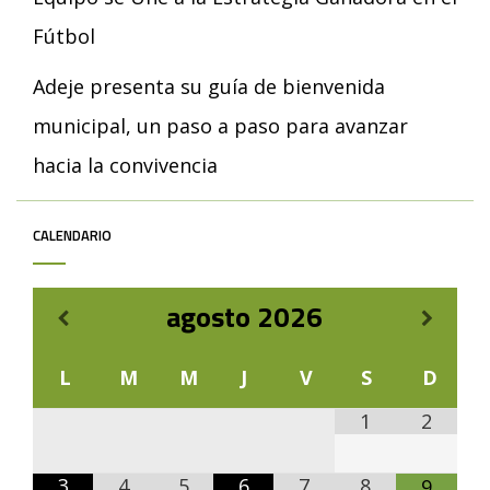
Fútbol
Adeje presenta su guía de bienvenida
municipal, un paso a paso para avanzar
hacia la convivencia
CALENDARIO
agosto
2026
L
M
M
J
V
S
D
1
2
3
4
5
6
7
8
9