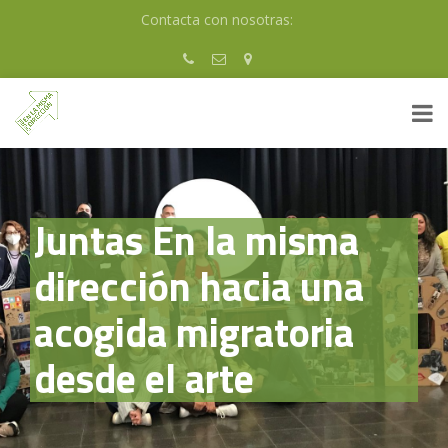
Skip
Contacta con nosotras:
to
content
Juntas En la misma
dirección hacia una
acogida migratoria
desde el arte