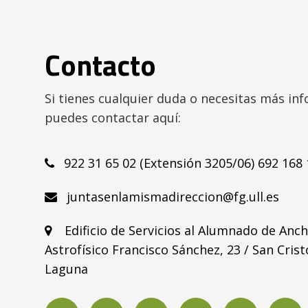
aplicadas
al
desarrollo
de
Contacto
proyectos
de
la
Si tienes cualquier duda o necesitas más in
Administración
puedes contactar aquí:
Pública
922 31 65 02 (Extensión 3205/06) 692 168
juntasenlamismadireccion@fg.ull.es
Edificio de Servicios al Alumnado de Anch
Astrofísico Francisco Sánchez, 23 / San Crist
Laguna