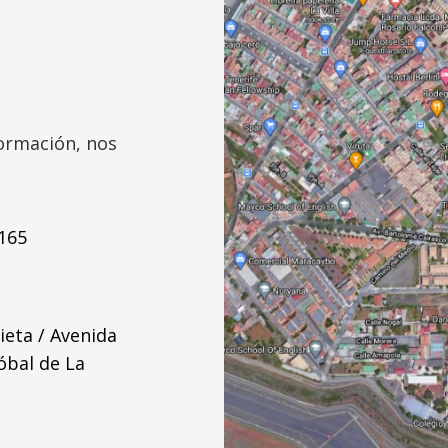
formación, nos
 165
ieta / Avenida
óbal de La