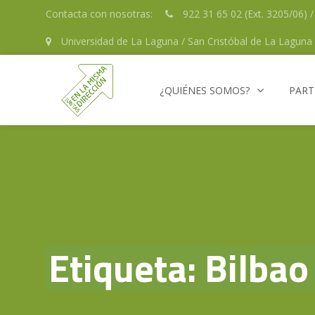
Skip
Contacta con nosotras:
922 31 65 02 (Ext. 3205/06) 
to
Universidad de La Laguna / San Cristóbal de La Laguna 
content
¿QUIÉNES SOMOS?
PART
Etiqueta:
Bilbao