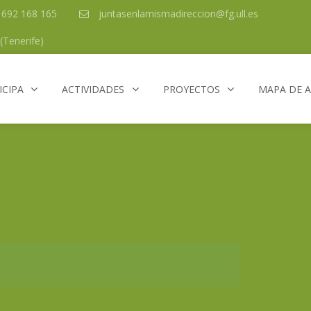
/ 692 168 165
juntasenlamismadireccion@fg.ull.es
(Tenerife)
ICIPA
ACTIVIDADES
PROYECTOS
MAPA DE 