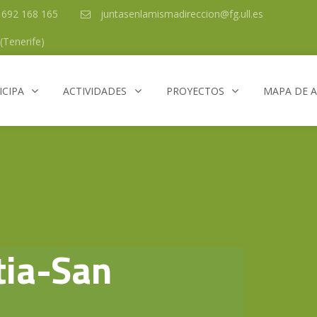
/ 692 168 165
juntasenlamismadireccion@fg.ull.es
(Tenerife)
ICIPA
ACTIVIDADES
PROYECTOS
MAPA DE 
tia-San