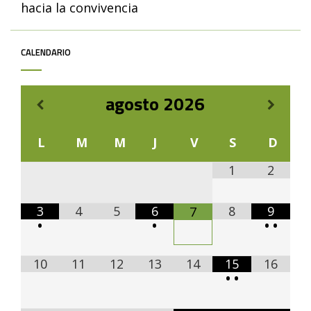
hacia la convivencia
CALENDARIO
agosto
2026
L
M
M
J
V
S
D
1
2
3
4
5
6
8
9
7
•
•
•
•
10
11
12
13
14
15
16
•
•