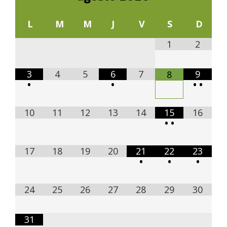
L
M
M
J
V
S
D
1
2
3
4
5
6
7
9
8
•
•
•
•
10
11
12
13
14
15
16
•
•
17
18
19
20
21
22
23
•
•
•
24
25
26
27
28
29
30
31