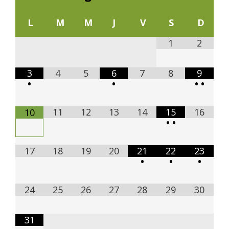
L
M
M
J
V
S
D
1
2
3
4
5
6
7
8
9
•
•
•
•
11
12
13
14
15
16
10
•
•
17
18
19
20
21
22
23
•
•
•
24
25
26
27
28
29
30
31