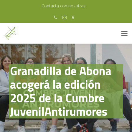
Skip
Contacta con nosotras:
to
content
Granadilla de Abona
acogerá la edición
2025 de la Cumbre
JuvenilAntirumores