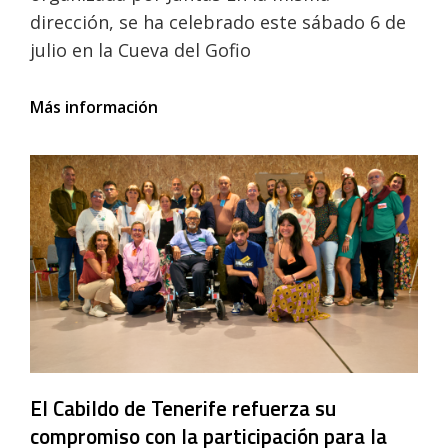
dirección, se ha celebrado este sábado 6 de
julio en la Cueva del Gofio
La
Más información
fiesta
de
la
diversidad
cultural
de
Tenerife
cumple10
ediciones
El Cabildo de Tenerife refuerza su
compromiso con la participación para la