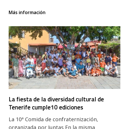
Tenerife
Más información
quiere
consolidar
su
carácter
intercultural
La fiesta de la diversidad cultural de
Tenerife cumple10 ediciones
La 10ª Comida de confraternización,
organizada por Juntas En la misma