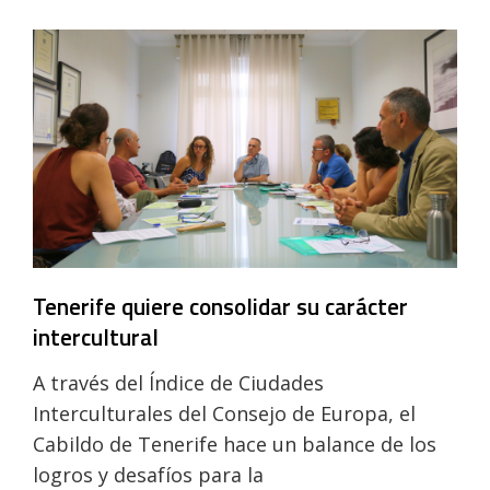
cole
con
un
escape
room
antirracista
Tenerife quiere consolidar su carácter
intercultural
A través del Índice de Ciudades
Interculturales del Consejo de Europa, el
Cabildo de Tenerife hace un balance de los
logros y desafíos para la