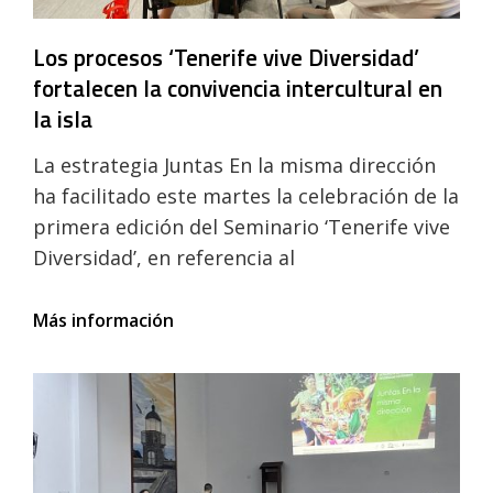
intercultural
Los procesos ‘Tenerife vive Diversidad’
fortalecen la convivencia intercultural en
la isla
La estrategia Juntas En la misma dirección
ha facilitado este martes la celebración de la
primera edición del Seminario ‘Tenerife vive
Diversidad’, en referencia al
Los
Más información
procesos
‘Tenerife
vive
Diversidad’
fortalecen
la
convivencia