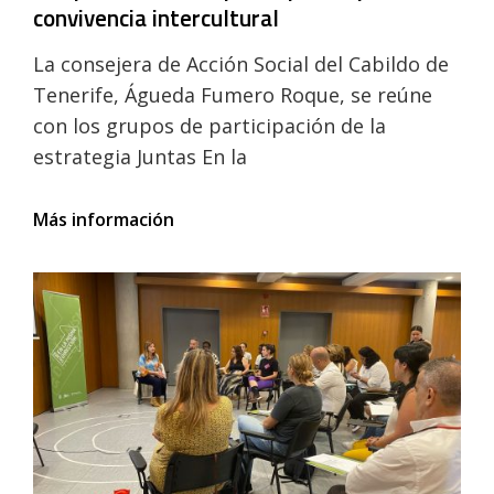
convivencia intercultural
La consejera de Acción Social del Cabildo de
Tenerife, Águeda Fumero Roque, se reúne
con los grupos de participación de la
estrategia Juntas En la
El
Más información
Cabildo
de
Tenerife
refuerza
su
compromiso
con
la
participación
para
la
convivencia