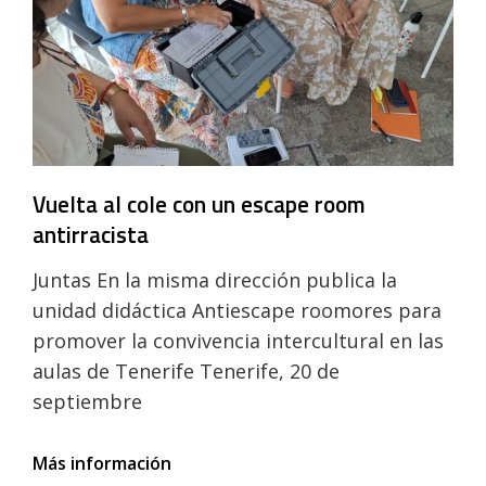
de
calle,
con
la
ruta
urbana
«La
Laguna
Negra»
Vuelta al cole con un escape room
antirracista
Juntas En la misma dirección publica la
unidad didáctica Antiescape roomores para
promover la convivencia intercultural en las
aulas de Tenerife Tenerife, 20 de
septiembre
Vuelta
Más información
al