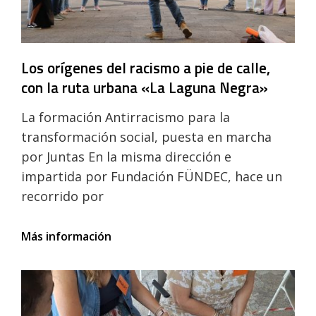
Los orígenes del racismo a pie de calle,
con la ruta urbana «La Laguna Negra»
La formación Antirracismo para la
transformación social, puesta en marcha
por Juntas En la misma dirección e
impartida por Fundación FÜNDEC, hace un
recorrido por
Los
Más información
orígenes
del
racismo
a
pie