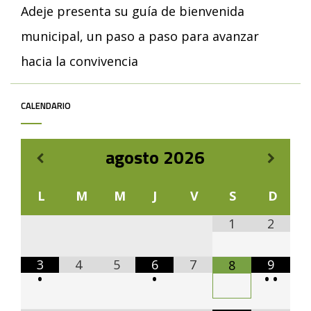
Adeje presenta su guía de bienvenida
municipal, un paso a paso para avanzar
hacia la convivencia
CALENDARIO
agosto
2026
L
M
M
J
V
S
D
1
2
3
4
5
6
7
9
8
•
•
•
•