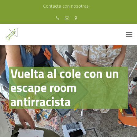
Skip
Contacta con nosotras:
to
content
Vuelta al cole con un
escape room
antirracista