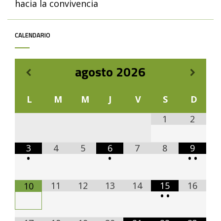
hacia la convivencia
CALENDARIO
agosto
2026
L
M
M
J
V
S
D
1
2
3
4
5
6
7
8
9
•
•
•
•
11
12
13
14
15
16
10
•
•