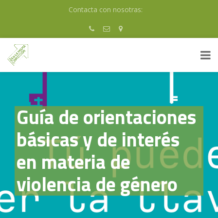
Skip
Contacta con nosotras:
to
content
Guía de orientaciones
básicas y de interés
en materia de
violencia de género